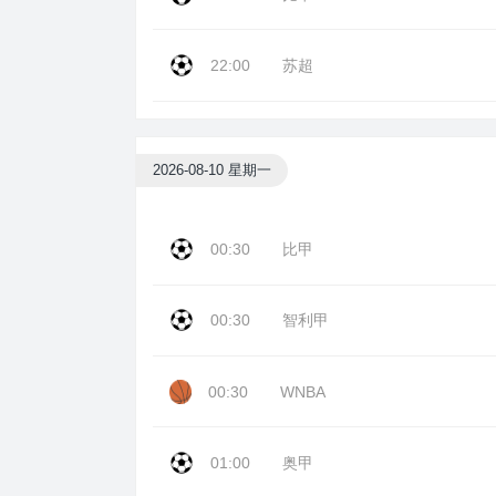
22:00
苏超
2026-08-10 星期一
00:30
比甲
00:30
智利甲
00:30
WNBA
01:00
奥甲