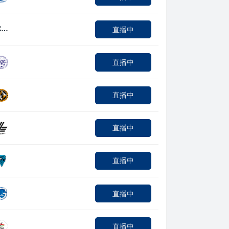
乌里扬诺夫斯克伏尔加
直播中
直播中
直播中
直播中
直播中
直播中
直播中