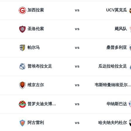
vs
加西拉索
UCV莫克瓜
vs
圣洛伦索
飓风队
vs
帕尔马
桑普多利亚
vs
普埃布拉女足
瓜达拉哈拉女足
vs
维京古尔
韦斯特曼纳埃
vs
普罗夫迪夫博特夫
华纳斯巴达
vs
阿古雷利
哈夫纳夫约杜尔