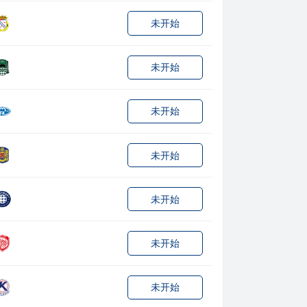
未开始
未开始
未开始
未开始
未开始
未开始
未开始