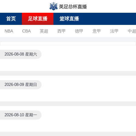
首页
足球直播
篮球直播
NBA
CBA
英超
西甲
德甲
意甲
法甲
中
2026-08-08 星期六
2026-08-09 星期日
2026-08-10 星期一